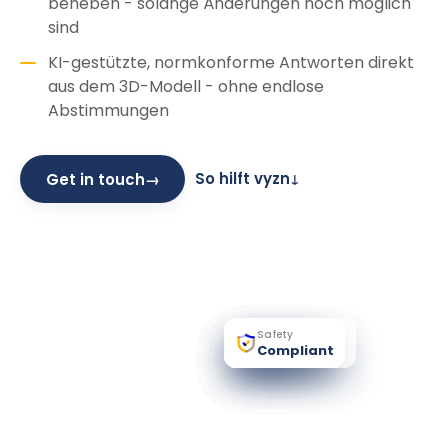
beheben - solange Änderungen noch möglich
sind
KI-gestützte, normkonforme Antworten direkt
aus dem 3D-Modell - ohne endlose
Abstimmungen
So hilft vyzn
Get in touch
→
↓
Finance
Emissions
Energy
Comfort
Safety
16.1 M €
9.01 kg CO₂
28.2 kWh/m²
Low
Compliant